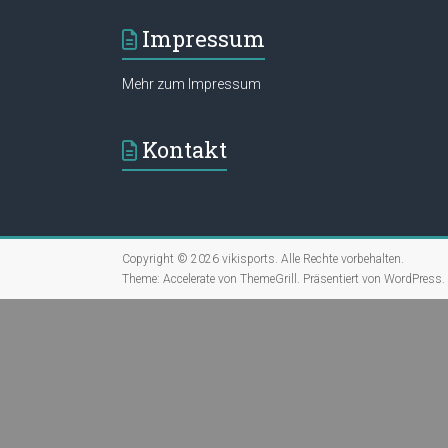
Impressum
Mehr zum Impressum
Kontakt
Copyright © 2026
vikisports
. Alle Rechte vorbehalten.
Theme:
Accelerate
von ThemeGrill. Präsentiert von
WordPress
.