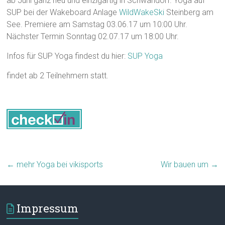
ab Juni ganz neu und einzigartig in Schwandorf. Yoga auf
Mobility
SUP bei der Wakeboard Anlage
WildWakeSki
Steinberg am
See. Premiere am Samstag 03.06.17 um 10:00 Uhr.
Nächster Termin Sonntag 02.07.17 um 18:00 Uhr.
Infos für SUP Yoga findest du hier:
SUP Yoga
findet ab 2 Teilnehmern statt.
←
mehr Yoga bei vikisports
Wir bauen um
→
Impressum