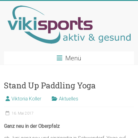
Zum
Inhalt
springen
vikisports
Menü
TRX®
|
Yoga
Stand Up Paddling Yoga
|
Jumping
Viktoria Koller
Aktuelles
Fitness
|
16. Mai 2017
Cycling
|
Ganz neu in der Oberpfalz
Pump
|