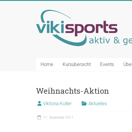
Zum
Inhalt
vikisports
springen
TRX®
|
Yoga
|
Jumping
Fitness
Home
Kursübersicht
Events
Übe
|
Cycling
|
Weihnachts-Aktion
Pump
|
Viktoria Koller
Aktuelles
Mobility
11. Dezember 2017