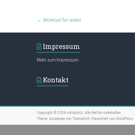
←
Workout for water
Impressum
Mehr zum Impressum
Kontakt
Copyright © 2026
vikisports
. Alle Rechte vorbehalten.
Theme:
Accelerate
von ThemeGrill. Präsentiert von
WordPress
.